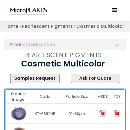
Home
›
Pearlescent Pigments
›
Cosmetic Multicolor
Products Navigation
PEARLESCENT PIGMENTS
Cosmetic Multicolor
Samples Request
Ask For Quote
Product
Code
Particle Size
MSDS
TDS
Image
KT-68824B
10-60μm